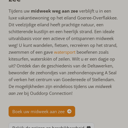
Tijdens uw
midweek weg aan zee
verblijft u in een
luxe vakantiewoning op het eiland Goeree-Overflakkee.
Dit veelzijdige eiland heeft prachtige natuur, een
schitterende kustlijn en een heerlijk strand. Een ideale
uitvalsbasis voor een actieve of ontspannen midweek
weg! U kunt wandelen, fietsen, recreëren op het strand,
zwemmen of een gave
watersport
beoefenen zoals
kitesurfen, waterskiën of zeilen. Wilt u er een dagje op
uit? Ontdek dan de geschiedenis van de Deltawerken,
bewonder de zeehondjes van zeehondenopvang A Seal
of verken het centrum van Goedereede of Stellendam.
De mogelijkheden zijn eindeloos tijdens uw
midweek
aan zee
bij Ouddorp Connection!
Boek uw midweek aan zee
Bekijk de prijzen en beschikbaarheid