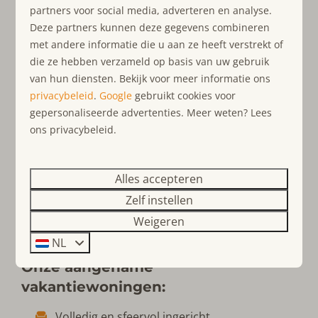
Bij Ouddorp Connection hebben wij voor iedereen het
partners voor social media, adverteren en analyse.
ideale verblijf. Zo kunt u overnachten in een
Deze partners kunnen deze gegevens combineren
vakantiehuis, chalet of appartement dat optioneel op
met andere informatie die u aan ze heeft verstrekt of
een vakantiepark ligt. Een aantal van onze
die ze hebben verzameld op basis van uw gebruik
vakantiehuizen beschikt over luxe wellness faciliteiten
van hun diensten. Bekijk voor meer informatie ons
voor nét dat extra beetje comfort. Zo kunt u heerlijk
privacybeleid
.
Google
gebruikt cookies voor
ontspannen in uw eigen sauna, jacuzzi of bubbelbad.
gepersonaliseerde advertenties. Meer weten? Lees
Uw
hond
is welkom in onze huisdiervriendelijke
ons privacybeleid.
accommodaties. Wij bieden ook
kindvriendelijke
accommodaties
met een kinderbedje, kinderstoel
en/of een traphekje. Onze vakantiehuizen zijn geschikt
Alles accepteren
voor maximaal 20 personen en beschikken over een
Zelf instellen
complete en sfeervolle inrichting.
Vanuit uw luxe
Weigeren
vakantiewoning staat u zo met uw voeten in het zand!
NL
Onze aangename
vakantiewoningen:
Volledig en sfeervol ingericht