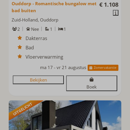
Ouddorp - Romantische bungalow met
€ 1.108
bad buiten
Zuid-Holland, Ouddorp
2
Nee
1
1
Dakterras
Bad
Vloerverwarming
ma 17 - vr 21 augustus
Zomervakantie
Bekijken
Boek
UITGELICHT