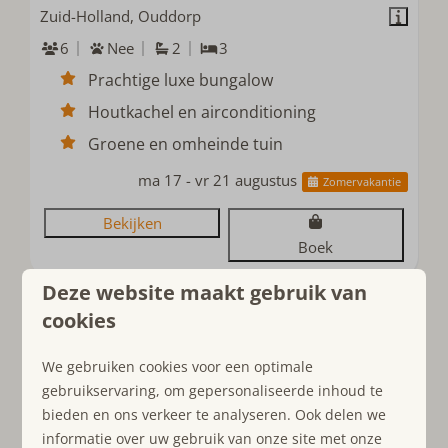
Zuid-Holland, Ouddorp
6
Nee
2
3
Prachtige luxe bungalow
Houtkachel en airconditioning
Groene en omheinde tuin
ma 17 - vr 21 augustus
Zomervakantie
Bekijken
Boek
Deze website maakt gebruik van
cookies
Meer resultaten
We gebruiken cookies voor een optimale
gebruikservaring, om gepersonaliseerde inhoud te
Luxe overnachten aan zee
bieden en ons verkeer te analyseren. Ook delen we
informatie over uw gebruik van onze site met onze