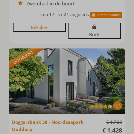
Zwembad in de buurt
ma 17 - vr 21 augustus
Zomervakantie
Bekijken
Boek
UITGELICHT
9,3
Doggersbank 38 - Noordzeepark
€ 1.708
Ouddorp
€ 1.428