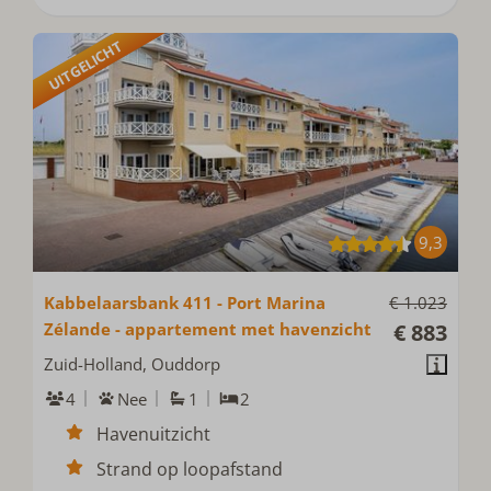
UITGELICHT
9,3
Kabbelaarsbank 411 - Port Marina
€ 1.023
Zélande - appartement met havenzicht
€ 883
Zuid-Holland, Ouddorp
4
Nee
1
2
Havenuitzicht
Strand op loopafstand