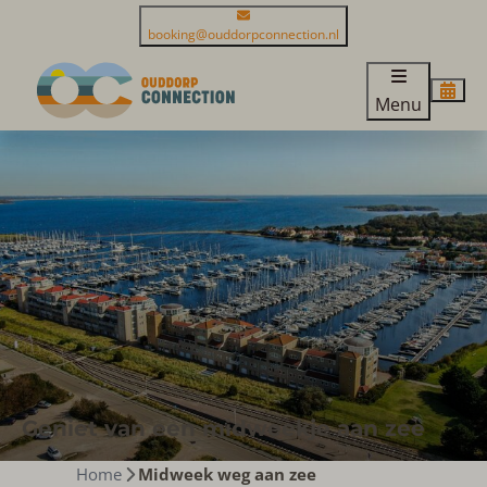
booking@ouddorpconnection.nl
Menu
Geniet van een midweekje aan zee
Home
Midweek weg aan zee