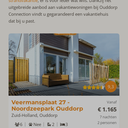
strandvakantie
, er is voor ieder wat wils. Dankzij het
uitgebreide aanbod aan vakantiewoningen bij Ouddorp
Connection vindt u gegarandeerd een vakantiehuis
dat bij u past.
9,3
Veermansplaat 27 -
Vanaf
Noordzeepark Ouddorp
€ 1.165
Zuid-Holland, Ouddorp
7 nachten
2 personen
6
Nee
2
3