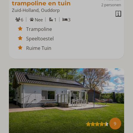
trampoline en tuin
2 personen
Zuid-Holland, Ouddorp
6
Nee
1
3
Trampoline
Speeltoestel
Ruime Tuin
9