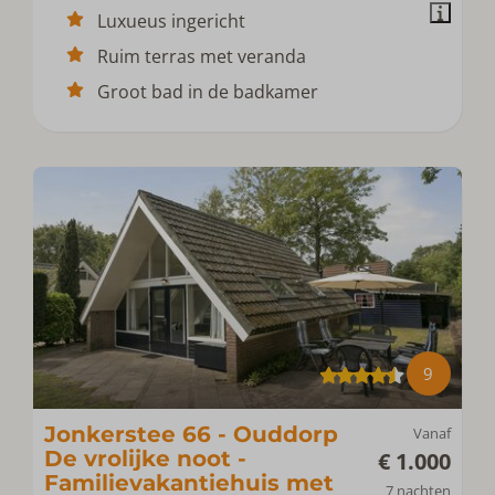
Luxueus ingericht
Ruim terras met veranda
Groot bad in de badkamer
9
Jonkerstee 66 - Ouddorp
Vanaf
De vrolijke noot -
€ 1.000
Familievakantiehuis met
7 nachten