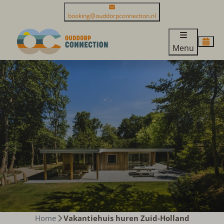
booking@ouddorpconnection.nl
Menu
Home
Vakantiehuis huren Zuid-Holland