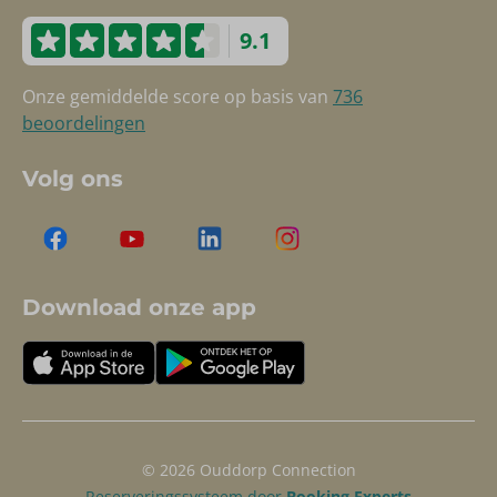
9.1
Onze gemiddelde score op basis van
736
beoordelingen
Volg ons
Download onze app
© 2026 Ouddorp Connection
Reserveringssysteem door
Booking Experts