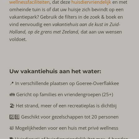
wellnessfaciliteiten
, dat deze
huisdiervriendelijk
en met
omheinde tuin is of dat uw huisje zich bevindt op een
vakantiepark? Gebruik de filters in de zoek & boek en
vind eenvoudig een
vakantiehuis aan de kust in Zuid-
Holland, op de grens met Zeeland,
dat aan uw wensen
voldoet.
Uw vakantiehuis aan het water:
📍 In verschillende plaatsen op Goeree-Overflakkee
👪 Gericht op families en vriendengroepen (25+)
🏖️ Het strand, meer of een recreatieplas is dichtbij
2️⃣0️⃣ Geschikt voor gezelschappen tot 20 personen
🛀 Mogelijkheden voor een huis met privé wellness
🐕 Huisdiervrij of huisdiervriendelijk (tot max. 4 honden