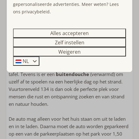
belevenis voor kinderen.
gepersonaliseerde advertenties. Meer weten? Lees
Speeltoestel in tuin
ons privacybeleid.
Trampoline
De sfeer van het interieur wordt volledig overgebracht
naar het tuingedeelte. Terwijl de kinderen zich vermaken
Ligging accommodatie
in de speeltuin van het park, op de mega-trampoline
Alles accepteren
(250x350cm) in de voortuin of een hut bouwen in de
Rustig gelegen
Zelf instellen
bosjes achter het huis, zit u op het terras aan de
Vrijstaande accommodatie op vakantiepark
Weigeren
achterkant van de woning tussen het groen te genieten
Het Oude Nieuwland
van uw privacy. Het terras is voorzien van een lounge
NL
set, een hangstoel, tuintafel met 6 stoelen en een bbq-
tafel. Tevens is er een
buitendouche
(verwarmd) om
uzelf af te spoelen na een heerlijke dag op het strand.
Vuurtorenveld 134 is dan ook de perfecte plek voor
mensen die rust en ontspanning zoeken en van strand
en natuur houden.
De auto mag alleen voor het huis staan om uit te laden
en in te laden. Daarna moet de auto worden geparkeerd
op een van de parkeerplaatsen op het park voor 1,50