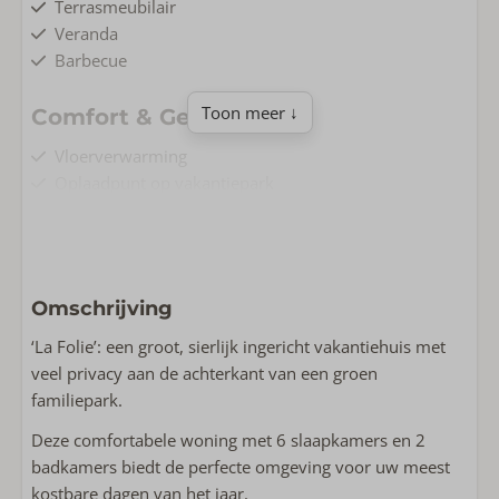
Terrasmeubilair
Veranda
Barbecue
Toon meer ↓
Comfort & Gemak
Vloerverwarming
Oplaadpunt op vakantiepark
Airconditioning
Gratis Wifi
Rookvrij
Wasmachine
Omschrijving
Wonen & Koken
‘La Folie’: een groot, sierlijk ingericht vakantiehuis met
veel privacy aan de achterkant van een groen
Vloeroppervlakte m2: 110
familiepark.
Complete keuken
Oven
Deze comfortabele woning met 6 slaapkamers en 2
Flatscreen TV
badkamers biedt de perfecte omgeving voor uw meest
Wasrek
kostbare dagen van het jaar.