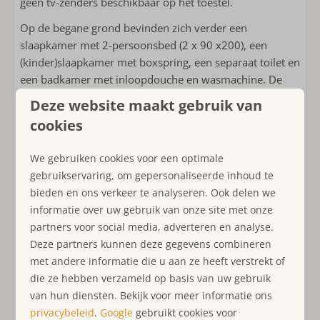
geen tv-zenders beschikbaar op het toestel.
Handdoeken inbegrepen
Badkamer op begane grond
Op de begane grond bevinden zich verder een
Inloopdouche
slaapkamer met 2-persoonsbed (2 x 90 x200), een
Föhn
(kinder)slaapkamer met boxspring, een separaat toilet en
Apart toilet
een badkamer met inloopdouche en wasmachine. De
volledige begane grond is voorzien van
Deze website maakt gebruik van
Slaapkamer(s)
vloerverwarming
in combinatie met een ultramoderne
cookies
warmtepomp.
Éénpersoonsbed: 6
Bedlinnen inbegrepen
Via de trap naar boven komt u op de eerste verdieping
We gebruiken cookies voor een optimale
Tweepersoonsbed: 1
met 4 ruime slaapkamers en een
tweede badkamer
gebruikservaring, om gepersonaliseerde inhoud te
Airconditioning op slaapkamer(s)
met inloopdouche en toilet. Alle slaapkamers op de
bieden en ons verkeer te analyseren. Ook delen we
Slaapkamer(s) op begane grond
eerste verdieping hebben een eigen thema en kunnen
informatie over uw gebruik van onze site met onze
verwarmd of gekoeld
worden door middel van
partners voor social media, adverteren en analyse.
Geschikt voor kinderen
airconditioning
. Zo bevatten 2 slaapkamers dubbele
Deze partners kunnen deze gegevens combineren
boxspringbedden (90x200), garant voor rustgevende
met andere informatie die u aan ze heeft verstrekt of
Kindvriendelijk
nachten. De vijfde en zesde slaapkamer bevatten beide
die ze hebben verzameld op basis van uw gebruik
Speelfaciliteiten op het park
een 1-persoonsdesigner bed van WOOOD (90x200) en
van hun diensten. Bekijk voor meer informatie ons
Kinder(camping)bed
zijn door hun thematische inrichting vooral een mooie
privacybeleid
.
Google
gebruikt cookies voor
Kinderstoel