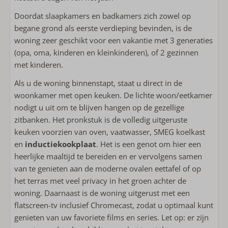
Vaatwasser
Doordat slaapkamers en badkamers zich zowel op
Inductie kookplaat
begane grond als eerste verdieping bevinden, is de
Combi-magnetron
woning zeer geschikt voor een vakantie met 3 generaties
Koel/vries combinatie
(opa, oma, kinderen en kleinkinderen), of 2 gezinnen
Koffiemachine met pads
met kinderen.
Nespresso apparaat
Waterkoker
Als u de woning binnenstapt, staat u direct in de
woonkamer met open keuken. De lichte woon/eetkamer
Buiten
nodigt u uit om te blijven hangen op de gezellige
zitbanken. Het pronkstuk is de volledig uitgeruste
Privé tuin
keuken voorzien van oven, vaatwasser, SMEG koelkast
Tuin rondom de woning
en
inductiekookplaat
. Het is een genot om hier een
Eettafel buiten
heerlijke maaltijd te bereiden en er vervolgens samen
Loungebank
van te genieten aan de moderne ovalen eettafel of op
Buitendouche
het terras met veel privacy in het groen achter de
woning. Daarnaast is de woning uitgerust met een
Sanitair
flatscreen-tv inclusief Chromecast, zodat u optimaal kunt
genieten van uw favoriete films en series. Let op: er zijn
2 Badkamers