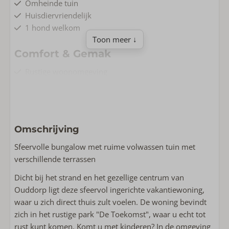
Omheinde tuin
Huisdiervriendelijk
1 hond welkom
Toon meer ↓
Comfort & Gemak
Rustige woonomgeving
Parkeerplaats
Gelijkvloers
Gratis Wifi
Rookvrij
Omschrijving
Wasmachine
Sfeervolle bungalow met ruime volwassen tuin met
Wonen & Koken
verschillende terrassen
Vloeroppervlakte m2: 48
Dicht bij het strand en het gezellige centrum van
Complete keuken
Ouddorp ligt deze sfeervol ingerichte vakantiewoning,
Strijkijzer
waar u zich direct thuis zult voelen. De woning bevindt
Flatscreen TV
zich in het rustige park "De Toekomst", waar u echt tot
Strijkplank
rust kunt komen. Komt u met kinderen? In de omgeving