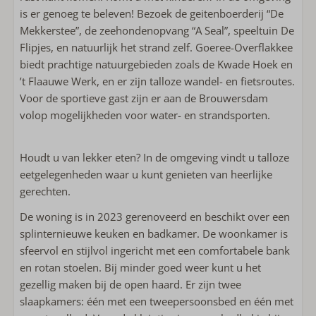
Wasrek
is er genoeg te beleven! Bezoek de geitenboerderij “De
Vaatwasser
Mekkerstee”, de zeehondenopvang “A Seal”, speeltuin De
Combi-magnetron
Flipjes, en natuurlijk het strand zelf. Goeree-Overflakkee
Koelkast met vriesvak
biedt prachtige natuurgebieden zoals de Kwade Hoek en
Koffiemachine met pads
’t Flaauwe Werk, en er zijn talloze wandel- en fietsroutes.
Waterkoker
Voor de sportieve gast zijn er aan de Brouwersdam
Broodrooster
volop mogelijkheden voor water- en strandsporten.
Buiten
Houdt u van lekker eten? In de omgeving vindt u talloze
eetgelegenheden waar u kunt genieten van heerlijke
Loungebank
gerechten.
Ligstoelen
Hangmat
De woning is in 2023 gerenoveerd en beschikt over een
Buitendouche
splinternieuwe keuken en badkamer. De woonkamer is
Gebruik van berging of schuur
sfeervol en stijlvol ingericht met een comfortabele bank
en rotan stoelen. Bij minder goed weer kunt u het
Sanitair
gezellig maken bij de open haard. Er zijn twee
slaapkamers: één met een tweepersoonsbed en één met
Handdoeken inbegrepen