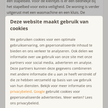
een stapelbed. Voor de kleintjes is er een bedhekje bij
Badkamer op begane grond
het stapelbed voor extra veiligheid. De woning is verder
Inloopdouche
uitgerust met een wasmachine en een kluis. De
Föhn
badkamer heeft een moderne douche en toilet.
Deze website maakt gebruik van
Slaapkamer(s)
cookies
In de besloten tuin kunt u heerlijk ontspannen op de
Bedlinnen inbegrepen
loungeset met een drankje of buiten eten aan de
We gebruiken cookies voor een optimale
Slaapkamer(s) op begane grond
tuintafel met verstelbare stoelen. Uw hond is van harte
gebruikservaring, om gepersonaliseerde inhoud te
Boxspring
welkom, en op aanvraag kunnen ook twee kleine
bieden en ons verkeer te analyseren. Ook delen we
hondjes worden toegelaten. De tuin is volledig omheind
informatie over uw gebruik van onze site met onze
Geschikt voor kinderen
met een hek van 1,30 meter hoog, zodat uw huisdieren
partners voor social media, adverteren en analyse.
Kindvriendelijk
veilig kunnen spelen.
Deze partners kunnen deze gegevens combineren
Kinder(camping)bed
met andere informatie die u aan ze heeft verstrekt of
In het schuurtje staan twee damesfietsen en één
Kinderstoel
die ze hebben verzameld op basis van uw gebruik
herenfiets, waarvan één damesfiets is uitgerust met een
van hun diensten. Bekijk voor meer informatie ons
kinderzitje. Deze fietsen worden door de eigenaar
Ligging accommodatie
privacybeleid
.
Google
gebruikt cookies voor
beschikbaar gesteld. Let op: hoewel de fietsen
gepersonaliseerde advertenties. Meer weten? Lees
Rustig gelegen
regelmatig worden onderhouden, kan er geen garantie
ons privacybeleid.
Vrijstaande accommodatie op vakantiepark
gegeven worden over de conditie of bruikbaarheid van