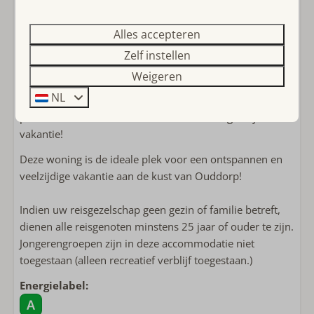
De Toekomst
de fietsen.
Een extra voordeel is dat deze woning, Toekomst 23,
Alles accepteren
Overige
naast de woning Toekomst 24 ligt. Dit maakt het ideaal
Zelf instellen
Kluis
voor bijvoorbeeld twee gezinnen die samen op vakantie
Weigeren
willen, maar toch hun eigen ruimte willen hebben. Beide
NL
woningen bieden dezelfde rust en comfort, en zijn
perfect om samen te huren voor een onvergetelijke
vakantie!
Deze woning is de ideale plek voor een ontspannen en
veelzijdige vakantie aan de kust van Ouddorp!
Indien uw reisgezelschap geen gezin of familie betreft,
dienen alle reisgenoten minstens 25 jaar of ouder te zijn.
Jongerengroepen zijn in deze accommodatie niet
toegestaan (alleen recreatief verblijf toegestaan.)
Energielabel: