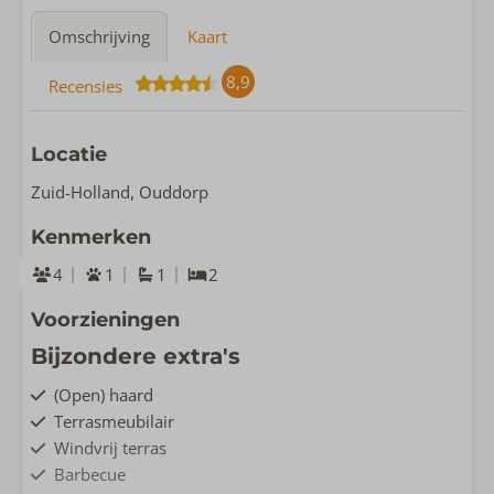
Omschrijving
Kaart
8,9
Recensies
Locatie
Zuid-Holland, Ouddorp
Kenmerken
4
1
1
2
Voorzieningen
Bijzondere extra's
(Open) haard
Terrasmeubilair
Windvrij terras
Barbecue