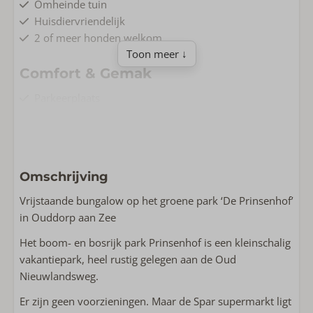
Omheinde tuin
Huisdiervriendelijk
2 of meer honden welkom
Toon meer ↓
Comfort & Gemak
Parkeerplaats
Gelijkvloers
Gratis Wifi
Rookvrij
Wasmachine
Omschrijving
Droger
Vrijstaande bungalow op het groene park ‘De Prinsenhof’
Wonen & Koken
in Ouddorp aan Zee
Complete keuken
Het boom- en bosrijk park Prinsenhof is een kleinschalig
Vloeroppervlakte m2: 80
vakantiepark, heel rustig gelegen aan de Oud
Smart TV
Nieuwlandsweg.
Strijkijzer
Er zijn geen voorzieningen. Maar de Spar supermarkt ligt
Strijkplank