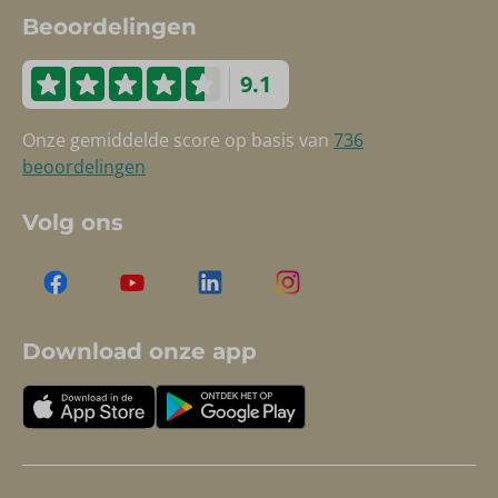
Beoordelingen
9.1
Onze gemiddelde score op basis van
736
beoordelingen
Volg ons
Download onze app