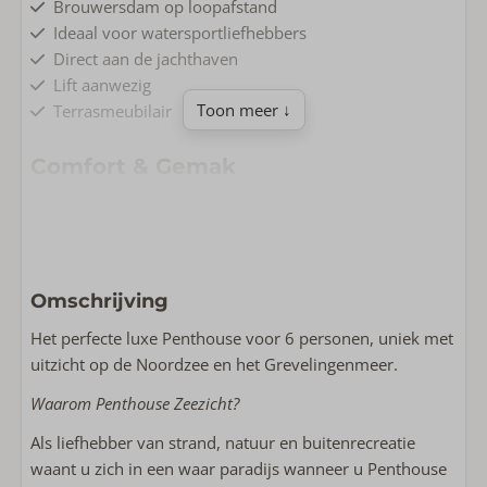
Brouwersdam op loopafstand
Ideaal voor watersportliefhebbers
Direct aan de jachthaven
Lift aanwezig
Toon meer ↓
Terrasmeubilair
Comfort & Gemak
Eigen parkeergarage
Oplaadpunt bij woning
Oplaadpunt voor e-bikes
Airconditioning
Omschrijving
Gratis Wifi
Rookvrij
Het perfecte luxe Penthouse voor 6 personen, uniek met
Wasmachine
uitzicht op de Noordzee en het Grevelingenmeer.
Waarom Penthouse Zeezicht?
Wonen & Koken
Als liefhebber van strand, natuur en buitenrecreatie
Complete keuken
waant u zich in een waar paradijs wanneer u Penthouse
Huisdiervrij