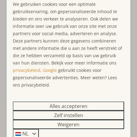
mogelijkheden rondom de Brouwersdam. Kortom, in het
We gebruiken cookies voor een optimale
gebied rondom de Kabbelaarsbank is
genoeg te
gebruikservaring, om gepersonaliseerde inhoud te
beleven
!
bieden en ons verkeer te analyseren. Ook delen we
informatie over uw gebruik van onze site met onze
Waarom Ouddorp?
partners voor social media, adverteren en analyse.
Deze partners kunnen deze gegevens combineren
Ontdek al het moois van Ouddorp op het eiland Goeree-
met andere informatie die u aan ze heeft verstrekt of
Overflakkee, waar kust en natuur samenkomen. De
die ze hebben verzameld op basis van uw gebruik
Noordzee
biedt volop mogelijkheden voor strandplezier
van hun diensten. Bekijk voor meer informatie ons
en watersport. Geniet van prachtige
fietstochten en
privacybeleid
.
Google
gebruikt cookies voor
wandelingen
langs de beste routes en verborgen
gepersonaliseerde advertenties. Meer weten? Lees
plekken. Het
historische centrum
van Ouddorp biedt
ons privacybeleid.
een gezellige sfeer met een breed aanbod aan
horecagelegenheden en winkels. Ouddorp is de
ideale
bestemming
voor een vakantie vol rust, avontuur en
Alles accepteren
gezelligheid.
Zelf instellen
Weigeren
Waarom Ouddorp Connection?
NL
Kies voor
Ouddorp Connection
voor een