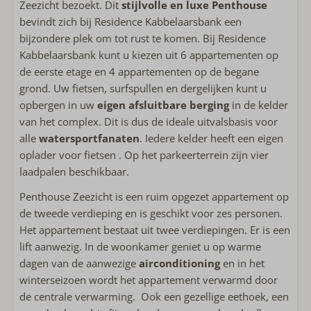
Zeezicht bezoekt. Dit
stijlvolle en luxe Penthouse
Flatscreen TV
bevindt zich bij Residence Kabbelaarsbank een
Wasrek
bijzondere plek om tot rust te komen. Bij Residence
Vaatwasser
Kabbelaarsbank kunt u kiezen uit 6 appartementen op
Inductie kookplaat
de eerste etage en 4 appartementen op de begane
Combi-magnetron
grond. Uw fietsen, surfspullen en dergelijken kunt u
Koelkast met vriesvak
opbergen in uw
eigen afsluitbare berging
in de kelder
Nespresso apparaat
van het complex. Dit is dus de ideale uitvalsbasis voor
Waterkoker
alle
watersportfanaten
. Iedere kelder heeft een eigen
Broodrooster
oplader voor fietsen . Op het parkeerterrein zijn vier
laadpalen beschikbaar.
Buiten
Penthouse Zeezicht is een ruim opgezet appartement op
Loungebank
de tweede verdieping en is geschikt voor zes personen.
Gebruik van berging of schuur
Het appartement bestaat uit twee verdiepingen. Er is een
Stalling fietsen
lift aanwezig. In de woonkamer geniet u op warme
dagen van de aanwezige
airconditioning
en in het
Sanitair
winterseizoen wordt het appartement verwarmd door
de centrale verwarming. Ook een gezellige eethoek, een
Handdoeken inbegrepen