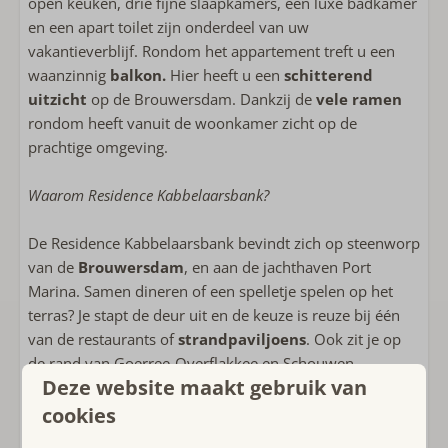
open keuken, drie fijne slaapkamers, een luxe badkamer
Badkamer op begane grond
en een apart toilet zijn onderdeel van uw
Inloopdouche
vakantieverblijf. Rondom het appartement treft u een
Apart toilet
waanzinnig
balkon.
Hier heeft u een
schitterend
uitzicht
op de Brouwersdam. Dankzij de
vele ramen
Slaapkamer(s)
rondom heeft vanuit de woonkamer zicht op de
Éénpersoonsbed: 6
prachtige omgeving.
Bedlinnen inbegrepen
Airconditioning op slaapkamer(s)
Waarom Residence Kabbelaarsbank?
Televisie op slaapkamer
De Residence Kabbelaarsbank bevindt zich op steenworp
Geschikt voor kinderen
van de
Brouwersdam
, en aan de jachthaven Port
Marina. Samen dineren of een spelletje spelen op het
Kindvriendelijk
terras? Je stapt de deur uit en de keuze is reuze bij één
van de restaurants of
strandpaviljoens
. Ook zit je op
Ligging accommodatie
de rand van Goerree-Overflakkee en Schouwen-
Deze website maakt gebruik van
Aan de haven
Duivenland, genoeg te verkennen dus in de
omgeving
.
Rustig gelegen
Voor strand-, zee-, en watersportliefhebbers is dit
cookies
Residence Kabbelaarsbank
natuurlijk helemaal de perfecte uitvalsbasis, met alle