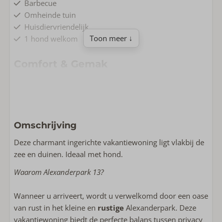
Barbecue
Omheinde tuin
Huisdiervriendelijk
Toon meer ↓
1 hond welkom
Comfort & Gemak
Parkeerplaats
Gelijkvloers
Gratis Wifi
Rookvrij
Omschrijving
Wonen & Koken
Deze charmant ingerichte vakantiewoning ligt vlakbij de
zee en duinen. Ideaal met hond.
Bluetooth speaker
Complete keuken
Waarom Alexanderpark 13?
Vloeroppervlakte m2: 90
Smart TV
Wanneer u arriveert, wordt u verwelkomd door een oase
Vaatwasser
van rust in het kleine en
rustige
Alexanderpark. Deze
Inductie kookplaat
vakantiewoning biedt de perfecte balans tussen privacy