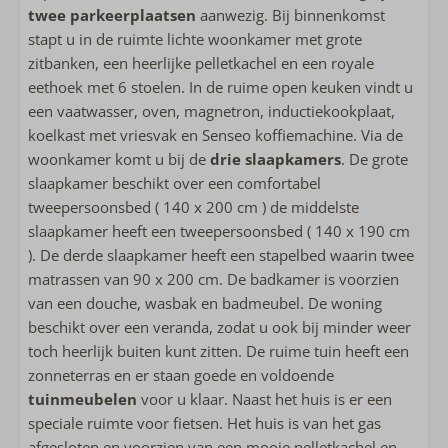
Slaapkamer(s)
twee parkeerplaatsen
aanwezig. Bij binnenkomst
stapt u in de ruimte lichte woonkamer met grote
Bedlinnen inbegrepen
zitbanken, een heerlijke pelletkachel en een royale
Tweepersoonsbed: 2
eethoek met 6 stoelen. In de ruime open keuken vindt u
Stapelbed: 1
een vaatwasser, oven, magnetron, inductiekookplaat,
Slaapkamer(s) op begane grond
koelkast met vriesvak en Senseo koffiemachine. Via de
woonkamer komt u bij de
drie slaapkamers
. De grote
Geschikt voor kinderen
slaapkamer beschikt over een comfortabel
Kindvriendelijk
tweepersoonsbed ( 140 x 200 cm ) de middelste
Speeltoestel in tuin
slaapkamer heeft een tweepersoonsbed ( 140 x 190 cm
). De derde slaapkamer heeft een stapelbed waarin twee
Ligging accommodatie
matrassen van 90 x 200 cm. De badkamer is voorzien
van een douche, wasbak en badmeubel. De woning
Rustig gelegen
beschikt over een veranda, zodat u ook bij minder weer
Vrijstaande accommodatie op vakantiepark
toch heerlijk buiten kunt zitten. De ruime tuin heeft een
Alexanderpark
zonneterras en er staan goede en voldoende
tuinmeubelen
voor u klaar. Naast het huis is er een
speciale ruimte voor fietsen. Het huis is van het gas
afgesloten en voorzien van een mooie pelletkachel en