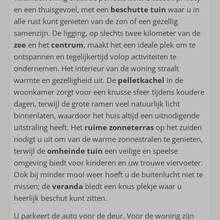
Combi-magnetron
en een thuisgevoel, met een
beschutte tuin
waar u in
Koelkast met vriesvak
alle rust kunt genieten van de zon of een gezellig
Koffiemachine met pads
samenzijn. De ligging, op slechts twee kilometer van de
Koffiezetapparaat filter
zee
en het
centrum
, maakt het een ideale plek om te
Waterkoker
ontspannen en tegelijkertijd volop activiteiten te
Broodrooster
ondernemen. Het interieur van de woning straalt
warmte en gezelligheid uit. De
pelletkachel
in de
Buiten
woonkamer zorgt voor een knusse sfeer tijdens koudere
dagen, terwijl de grote ramen veel natuurlijk licht
Loungebank
binnenlaten, waardoor het huis altijd een uitnodigende
Hangmat
uitstraling heeft. Het
ruime zonneterras
op het zuiden
nodigt u uit om van de warme zonnestralen te genieten,
Sanitair
terwijl de
omheinde tuin
een veilige en speelse
omgeving biedt voor kinderen en uw trouwe viervoeter.
Handdoeken inbegrepen
Ook bij minder mooi weer hoeft u de buitenlucht niet te
Badkamer op begane grond
missen; de
veranda
biedt een knus plekje waar u
Inloopdouche
heerlijk beschut kunt zitten.
Föhn
U parkeert de auto voor de deur. Voor de woning zijn