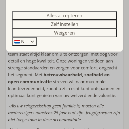
gezelligheid.
Alles accepteren
Waarom Ouddorp Connection?
Zelf instellen
Kies voor
Ouddorp Connection
voor een
Weigeren
onvergetelijke vakantie-ervaring. Wij zijn een
kleinschalig familiebedrijf
met een passie voor
NL
gastvrijheid en persoonlijk contact. Ons jonge, gedreven
team staat altijd klaar om u te ontzorgen, met oog voor
detail en hoge kwaliteit. Onze woningen voldoen aan
strenge standaarden en zorgen voor comfort, ongeacht
het segment. Met
betrouwbaarheid, snelheid en
open communicatie
streven wij naar maximale
klanttevredenheid, zodat u zich echt kunt ontspannen en
optimaal kunt genieten van uw welverdiende vakantie.
-Als uw reisgezelschap geen familie is, moeten alle
medereizigers minstens 25 jaar oud zijn. Jeugdgroepen zijn
niet toegestaan in deze accommodatie.