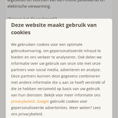
elektrische verwarming.
Waarom het Alexanderpark?
Deze website maakt gebruik van
Alexanderpark is een
rustig familiepark
naast het
cookies
natuurgebied de Westerduinen. De ligging en sfeer
maken het park een ideale keuze voor
gezinnen en
We gebruiken cookies voor een optimale
natuurliefhebbers
.
gebruikservaring, om gepersonaliseerde inhoud te
Waarom Ouddorp?
bieden en ons verkeer te analyseren. Ook delen we
informatie over uw gebruik van onze site met onze
Ontdek al het moois van Ouddorp op het eiland Goeree-
partners voor social media, adverteren en analyse.
Overflakkee, waar kust en natuur samenkomen. De
Deze partners kunnen deze gegevens combineren
Noordzee
biedt volop mogelijkheden voor strandplezier
met andere informatie die u aan ze heeft verstrekt of
en watersport. Geniet van prachtige
fietstochten en
die ze hebben verzameld op basis van uw gebruik
wandelingen
langs de beste routes en verborgen
van hun diensten. Bekijk voor meer informatie ons
plekken. Het
historische centrum
van Ouddorp biedt
privacybeleid
.
Google
gebruikt cookies voor
een gezellige sfeer met een breed aanbod aan
gepersonaliseerde advertenties. Meer weten? Lees
horecagelegenheden en winkels. Ouddorp is de
ideale
ons privacybeleid.
bestemming
voor een vakantie vol rust, avontuur en