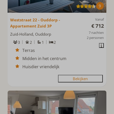
9
Vanaf
Weststraat 22 - Ouddorp -
€ 712
Appartement Zuid 3P
7 nachten
Zuid-Holland, Ouddorp
2 personen
3
2
1
2
Terras
Midden in het centrum
Huisdier vriendelijk
Bekijken