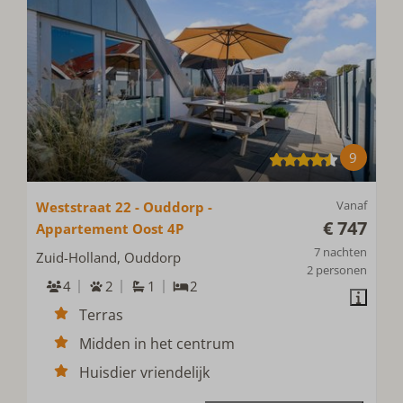
9
Vanaf
Weststraat 22 - Ouddorp -
€ 747
Appartement Oost 4P
7 nachten
Zuid-Holland, Ouddorp
2 personen
4
2
1
2
Terras
Midden in het centrum
Huisdier vriendelijk