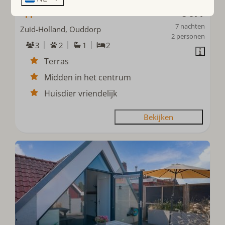
Weststraat 22 - Ouddorp -
€ 677
Appartement Noord 3P
7 nachten
Zuid-Holland, Ouddorp
2 personen
3
2
1
2
Terras
Midden in het centrum
Huisdier vriendelijk
Bekijken