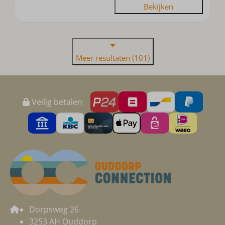
Bekijken
Meer resultaten (101)
Veilig betalen
Dorpsweg 26
3253 AH Ouddorp