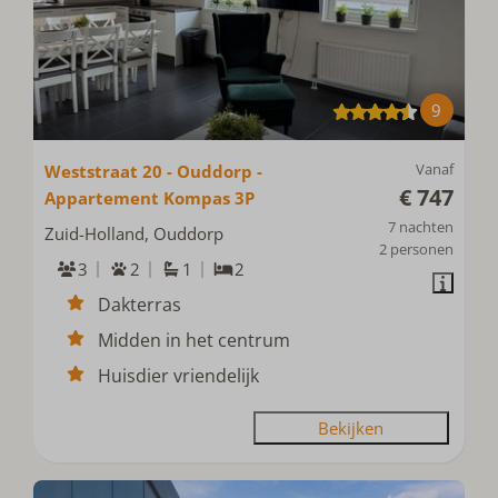
9
Vanaf
Weststraat 20 - Ouddorp -
€ 747
Appartement Kompas 3P
7 nachten
Zuid-Holland, Ouddorp
2 personen
3
2
1
2
Dakterras
Midden in het centrum
Huisdier vriendelijk
Bekijken