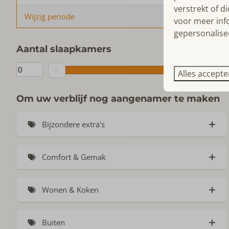
verstrekt of d
Wijzig periode
voor meer inf
gepersonalise
Aantal slaapkamers
Alles accept
Om uw verblijf nog aangenamer te maken
Bijzondere extra's
Privé zwembad (2)
Comfort & Gemak
Signature Stay (14)
Parkeerplaats (67)
Sauna (1)
Wonen & Koken
Oplaadpunt bij woning (8)
Jacuzzi (3)
Oven (28)
Gelijkvloers (24)
Hottub
Buiten