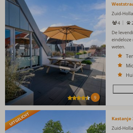
Weststra
Zuid-Holl
4
De levend
eindeloze 
weten.
Te
Mi
Hui
9
UITGELICHT
Kastanje 
Zuid-Holl