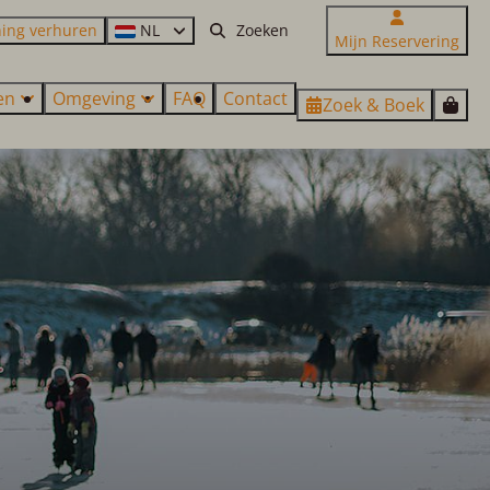
ing verhuren
NL
Mijn Reservering
zen
Omgeving
FAQ
Contact
Zoek & Boek