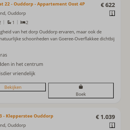
at 22 - Ouddorp - Appartement Oost 4P
€ 622
and, Ouddorp
2
1
2
igheid van het dorp Ouddorp ervaren, maar ook de
natuurlijke schoonheden van Goeree-Overflakkee dichtbij
rras
dden in het centrum
sdier vriendelijk
Bekijken
Boek
3 - Klepperstee Ouddorp
€ 1.039
and, Ouddorp