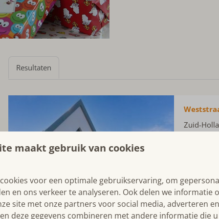
Resultaten
Weststra
Zuid-Holl
3
te maakt gebruik van cookies
Modern in
toch dicht
cookies voor een optimale gebruikservaring, om gepersona
Te
den en ons verkeer te analyseren. Ook delen we informatie 
Mi
nze site met onze partners voor social media, adverteren en
Hui
en deze gegevens combineren met andere informatie die u 