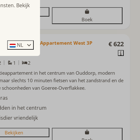
nsten. Bekijk
Bekijken
Boek
at 22 - Ouddorp - Appartement West 3P
€ 622
NL
and, Ouddorp
2
1
2
tieappartement in het centrum van Ouddorp, modern
 maar slechts 10 minuten fietsen van het zandstrand en de
ke schoonheden van Goeree-Overflakkee.
rras
dden in het centrum
sdier vriendelijk
Bekijken
Boek