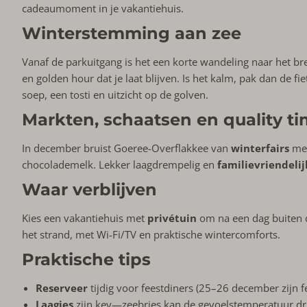
cadeaumoment in je vakantiehuis.
Winterstemming aan zee
Vanaf de parkuitgang is het een korte wandeling naar het br
en golden hour dat je laat blijven. Is het kalm, pak dan de f
soep, een tosti en uitzicht op de golven.
Markten, schaatsen en quality t
In december bruist Goeree-Overflakkee van
winterfairs
met
chocolademelk. Lekker laagdrempelig en
familievriendelij
Waar verblijven
Kies een vakantiehuis met
privétuin
om na een dag buiten d
het strand, met Wi-Fi/TV en praktische wintercomforts.
Praktische tips
Reserveer
tijdig voor feestdiners (25–26 december zijn f
Laagjes
zijn key—zeebries kan de gevoelstemperatuur d