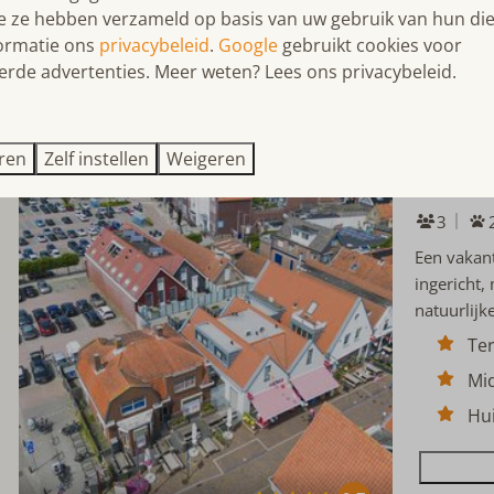
ie ze hebben verzameld op basis van uw gebruik van hun die
ormatie ons
privacybeleid
.
Google
gebruikt cookies voor
erde advertenties. Meer weten? Lees ons privacybeleid.
9
Weststra
eren
Zelf instellen
Weigeren
Zuid-Holl
3
Een vakan
ingericht,
natuurlij
Te
Mi
Hui