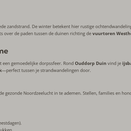
ede zandstrand. De winter betekent hier rustige ochtendwandelin
iets over de paden tussen de duinen richting de
vuurtoren Westh
ime
 een gemoedelijke dorpssfeer. Rond
Ouddorp Duin
vind je
ijs
k
—perfect tussen je strandwandelingen door.
e gezonde Noordzeelucht in te ademen. Stellen, families en honde
eestdagen).
rukken.