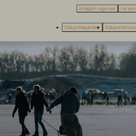
Inloggen eigenaar
Uw won
Vakantieparken
Vakantiehui