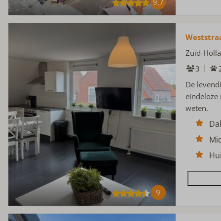
9,7
Weststra
Zuid-Holl
3
De levend
eindeloze 
weten.
Da
Mi
Hui
9