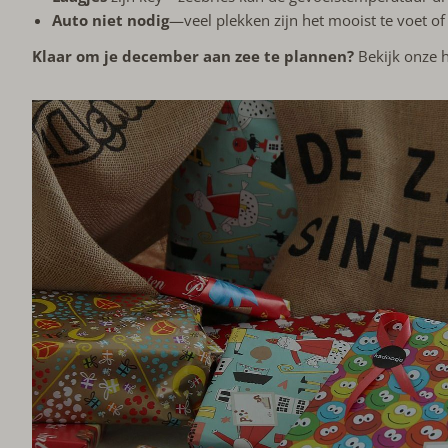
Auto niet nodig
—veel plekken zijn het mooist te voet of 
Klaar om je december aan zee te plannen?
Bekijk onze h