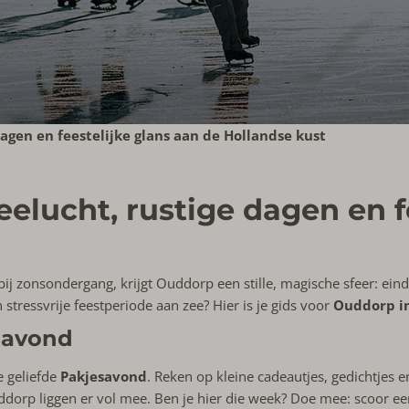
dagen en feestelijke glans aan de Hollandse kust
eelucht, rustige dagen en f
bij zonsondergang, krijgt Ouddorp een stille, magische sfeer: ei
 stressvrije feestperiode aan zee? Hier is je gids voor
Ouddorp i
savond
 geliefde
Pakjesavond
. Reken op kleine cadeautjes, gedichtjes e
orp liggen er vol mee. Ben je hier die week? Doe mee: scoor een 