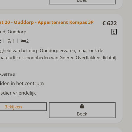
at 20 - Ouddorp - Appartement Kompas 3P
€ 622
and, Ouddorp
2
1
2
igheid van het dorp Ouddorp ervaren, maar ook de
natuurlijke schoonheden van Goeree-Overflakkee dichtbij
kterras
dden in het centrum
sdier vriendelijk
Bekijken
Boek