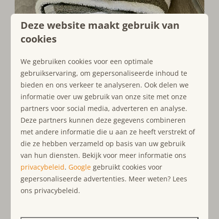
Deze website maakt gebruik van
cookies
We gebruiken cookies voor een optimale
Babybedje
gebruikservaring, om gepersonaliseerde inhoud te
bieden en ons verkeer te analyseren. Ook delen we
Op vakantie met een baby? Geef het graag door bij de
informatie over uw gebruik van onze site met onze
reservering, dan kunnen we alles voorbereiden. Heb je
partners voor social media, adverteren en analyse.
nog geen babybedje aangevraagd maar heb je er toch
Deze partners kunnen deze gegevens combineren
één nodig? Laat het ons weten—wij checken de
met andere informatie die u aan ze heeft verstrekt of
beschikbaarheid en brengen het zo snel mogelijk langs.
die ze hebben verzameld op basis van uw gebruik
van hun diensten. Bekijk voor meer informatie ons
privacybeleid
.
Google
gebruikt cookies voor
gepersonaliseerde advertenties. Meer weten? Lees
ons privacybeleid.